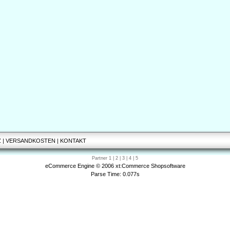
Z
|
VERSANDKOSTEN
|
KONTAKT
Partner
1
|
2
|
3
|
4
|
5
eCommerce Engine © 2006
xt:Commerce Shopsoftware
Parse Time: 0.077s