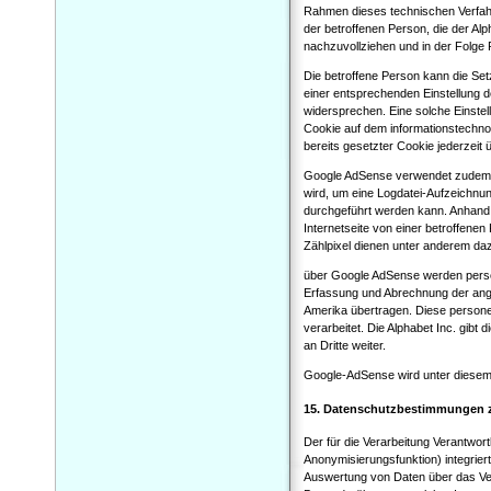
Rahmen dieses technischen Verfahr
der betroffenen Person, die der Al
nachzuvollziehen und in der Folge
Die betroffene Person kann die Setz
einer entsprechenden Einstellung 
widersprechen. Eine solche Einstel
Cookie auf dem informationstechno
bereits gesetzter Cookie jederzei
Google AdSense verwendet zudem soge
wird, um eine Logdatei-Aufzeichnu
durchgeführt werden kann. Anhand 
Internetseite von einer betroffene
Zählpixel dienen unter anderem daz
über Google AdSense werden perso
Erfassung und Abrechnung der angez
Amerika übertragen. Diese person
verarbeitet. Die Alphabet Inc. gi
an Dritte weiter.
Google-AdSense wird unter diesem L
15. Datenschutzbestimmungen z
Der für die Verarbeitung Verantwort
Anonymisierungsfunktion) integrier
Auswertung von Daten über das Ver