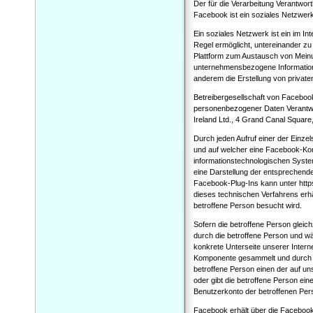
Der für die Verarbeitung Verantwor
Facebook ist ein soziales Netzwerk
Ein soziales Netzwerk ist ein im In
Regel ermöglicht, untereinander zu
Plattform zum Austausch von Meinu
unternehmensbezogene Informatione
anderem die Erstellung von private
Betreibergesellschaft von Facebook
personenbezogener Daten Verantwor
Ireland Ltd., 4 Grand Canal Square,
Durch jeden Aufruf einer der Einzels
und auf welcher eine Facebook-Kom
informationstechnologischen Syste
eine Darstellung der entsprechen
Facebook-Plug-Ins kann unter htt
dieses technischen Verfahrens erhä
betroffene Person besucht wird.
Sofern die betroffene Person gleich
durch die betroffene Person und wä
konkrete Unterseite unserer Intern
Komponente gesammelt und durch F
betroffene Person einen der auf uns
oder gibt die betroffene Person e
Benutzerkonto der betroffenen Pe
Facebook erhält über die Facebook