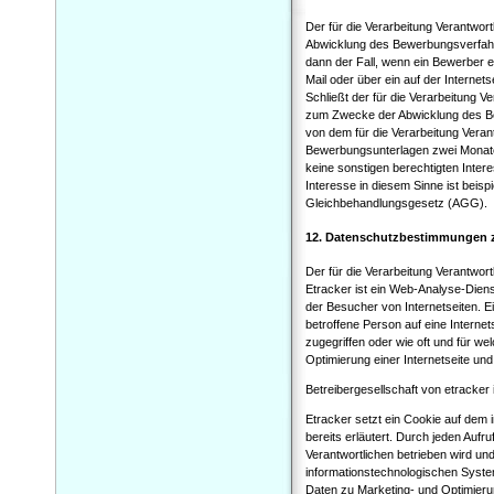
Der für die Verarbeitung Verantwo
Abwicklung des Bewerbungsverfahre
dann der Fall, wenn ein Bewerber 
Mail oder über ein auf der Internets
Schließt der für die Verarbeitung V
zum Zwecke der Abwicklung des Bes
von dem für die Verarbeitung Veran
Bewerbungsunterlagen zwei Monate
keine sonstigen berechtigten Inter
Interesse in diesem Sinne ist beis
Gleichbehandlungsgesetz (AGG).
12. Datenschutzbestimmungen z
Der für die Verarbeitung Verantwor
Etracker ist ein Web-Analyse-Dien
der Besucher von Internetseiten. E
betroffene Person auf eine Interne
zugegriffen oder wie oft und für w
Optimierung einer Internetseite un
Betreibergesellschaft von etracke
Etracker setzt ein Cookie auf dem
bereits erläutert. Durch jeden Aufru
Verantwortlichen betrieben wird un
informationstechnologischen Syste
Daten zu Marketing- und Optimieru