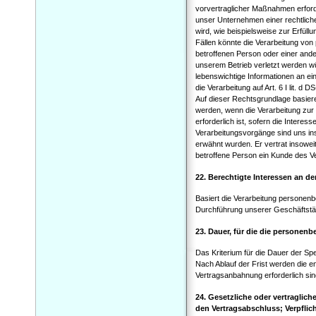
vorvertraglicher Maßnahmen erforde
unser Unternehmen einer rechtlich
wird, wie beispielsweise zur Erfüllun
Fällen könnte die Verarbeitung vo
betroffenen Person oder einer ande
unserem Betrieb verletzt werden w
lebenswichtige Informationen an e
die Verarbeitung auf Art. 6 I lit. 
Auf dieser Rechtsgrundlage basier
werden, wenn die Verarbeitung zur
erforderlich ist, sofern die Intere
Verarbeitungsvorgänge sind uns in
erwähnt wurden. Er vertrat insowei
betroffene Person ein Kunde des V
22. Berechtigte Interessen an de
Basiert die Verarbeitung personenbe
Durchführung unserer Geschäftstäti
23. Dauer, für die die persone
Das Kriterium für die Dauer der Sp
Nach Ablauf der Frist werden die e
Vertragsanbahnung erforderlich sin
24. Gesetzliche oder vertraglich
den Vertragsabschluss; Verpflic