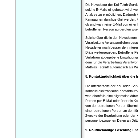
Die Newsletter der Koi-Teich-Service
solche E-Mails eingebettet wird, 
Analyse zu ermöglichen. Dadurch k
Kampagnen durchgeführt werden. An
ob und wann eine E-Mail von einer 
betroffenen Person aufgerufen wur
Solche über die in den Newsletter
Verarbeitung Verantwortlichen gesp
Newsletter noch besser den Inter
Dritte weitergegeben. Betroffene P
Verfahren abgegebene Einwilligun
dem für die Verarbeitung Verantwor
Mathias Tetzlaff automatisch als Wi
8. Kontaktmöglichkeit über die I
Die Internetseite der Koi-Teich-Ser
schnelle elektronische Kontaktau
was ebenfalls eine allgemeine Adre
Person per E-Mail oder über ein Ko
von der betroffenen Person übermit
einer betroffenen Person an den fü
Zwecke der Bearbeitung oder der K
personenbezogenen Daten an Dritt
9. Routinemäßige Löschung un