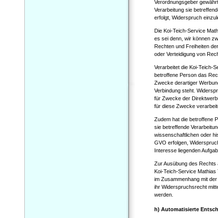
Verordnungsgeber gewährte 
Verarbeitung sie betreffe
erfolgt, Widerspruch einzul
Die Koi-Teich-Service Math
es sei denn, wir können z
Rechten und Freiheiten de
oder Verteidigung von Rec
Verarbeitet die Koi-Teich-
betroffene Person das Rec
Zwecke derartiger Werbung e
Verbindung steht. Widerspr
für Zwecke der Direktwerb
für diese Zwecke verarbeit
Zudem hat die betroffene P
sie betreffende Verarbeitu
wissenschaftlichen oder h
GVO erfolgen, Widerspruch e
Interesse liegenden Aufgabe
Zur Ausübung des Rechts a
Koi-Teich-Service Mathias T
im Zusammenhang mit der N
ihr Widerspruchsrecht mitt
werden.
h) Automatisierte Entsch