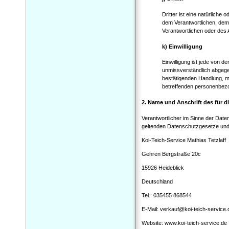
Dritter ist eine natürliche
dem Verantwortlichen, dem 
Verantwortlichen oder des 
k) Einwilligung
Einwilligung ist jede von de
unmissverständlich abgege
bestätigenden Handlung, mit
betreffenden personenbezo
2. Name und Anschrift des für d
Verantwortlicher im Sinne der Dat
geltenden Datenschutzgesetze und 
Koi-Teich-Service Mathias Tetzlaff
Gehren Bergstraße 20c
15926 Heideblick
Deutschland
Tel.: 035455 868544
E-Mail: verkauf@koi-teich-service.
Website: www.koi-teich-service.de