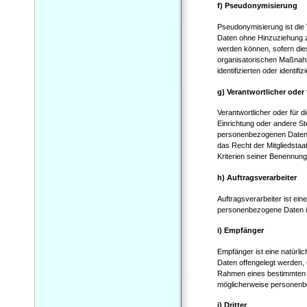
f) Pseudonymisierung
Pseudonymisierung ist die
Daten ohne Hinzuziehung z
werden können, sofern die
organisatorischen Maßnahm
identifizierten oder identi
g) Verantwortlicher oder 
Verantwortlicher oder für d
Einrichtung oder andere St
personenbezogenen Daten e
das Recht der Mitgliedsta
Kriterien seiner Benennun
h) Auftragsverarbeiter
Auftragsverarbeiter ist ein
personenbezogene Daten im
i) Empfänger
Empfänger ist eine natürli
Daten offengelegt werden, 
Rahmen eines bestimmten 
möglicherweise personenbe
j) Dritter