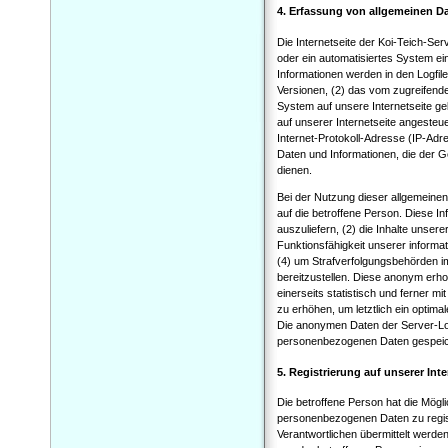
4. Erfassung von allgemeinen D
Die Internetseite der Koi-Teich-Ser
oder ein automatisiertes System e
Informationen werden in den Logfi
Versionen, (2) das vom zugreifende
System auf unsere Internetseite ge
auf unserer Internetseite angesteue
Internet-Protokoll-Adresse (IP-Adr
Daten und Informationen, die der 
dienen.
Bei der Nutzung dieser allgemeinen
auf die betroffene Person. Diese In
auszuliefern, (2) die Inhalte unsere
Funktionsfähigkeit unserer informa
(4) um Strafverfolgungsbehörden im
bereitzustellen. Diese anonym erh
einerseits statistisch und ferner 
zu erhöhen, um letztlich ein optim
Die anonymen Daten der Server-Log
personenbezogenen Daten gespeic
5. Registrierung auf unserer Inte
Die betroffene Person hat die Mögli
personenbezogenen Daten zu regist
Verantwortlichen übermittelt werden