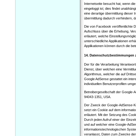
Internetseite besucht hat, wenn die
eingeloggt ist; dies findet unabhän
eine derartige übermittlung dieser 
übermittlung dadurch verhindern, d
Die von Facebook veröffentlichte Dat
Aufschluss über die Erhebung, Ve
erläutert, welche Einstellungsmögl
unterschiedliche Applikationen erh
Applikationen können durch die be
14. Datenschutzbestimmungen 
Der für die Verarbeitung Verantwort
Dienst, über welchen eine Vermittl
Algorithmus, welcher die auf Dritts
Google AdSense gestattet ein inte
individuellen Benutzerprofilen umge
Betreibergesellschaft der Google-
94043-1351, USA.
Der Zweck der Google-AdSense-Kom
setzt ein Cookie auf dem informat
erläutert. Mit der Setzung des Cook
Durch jeden Aufruf einer der Einzels
und auf welcher eine Google-AdSen
informationstechnologischen Syst
veranlasst, Daten zum Zwecke der 