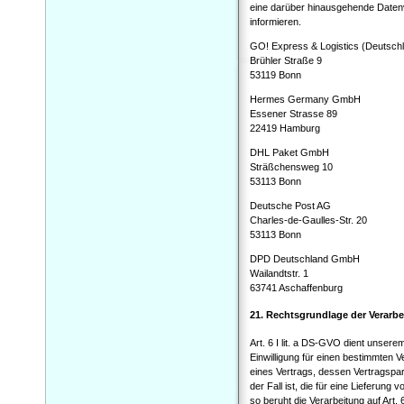
eine darüber hinausgehende Datenve
informieren.
GO! Express & Logistics (Deutsc
Brühler Straße 9
53119 Bonn
Hermes Germany GmbH
Essener Strasse 89
22419 Hamburg
DHL Paket GmbH
Sträßchensweg 10
53113 Bonn
Deutsche Post AG
Charles-de-Gaulles-Str. 20
53113 Bonn
DPD Deutschland GmbH
Wailandtstr. 1
63741 Aschaffenburg
21. Rechtsgrundlage der Verarb
Art. 6 I lit. a DS-GVO dient unser
Einwilligung für einen bestimmten 
eines Vertrags, dessen Vertragspart
der Fall ist, die für eine Lieferun
so beruht die Verarbeitung auf Art.