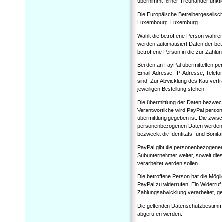
übernimmt ferner Treuhänderfunkti
Die Europäische Betreibergesellscha
Luxembourg, Luxemburg.
Wählt die betroffene Person währe
werden automatisiert Daten der betr
betroffene Person in die zur Zahlu
Bei den an PayPal übermittelten 
Email-Adresse, IP-Adresse, Telef
sind. Zur Abwicklung des Kaufver
jeweiligen Bestellung stehen.
Die übermittlung der Daten bezweck
Verantwortliche wird PayPal perso
übermittlung gegeben ist. Die zwis
personenbezogenen Daten werden vo
bezweckt die Identitäts- und Bonitä
PayPal gibt die personenbezogene
Subunternehmer weiter, soweit dies 
verarbeitet werden sollen.
Die betroffene Person hat die Mög
PayPal zu widerrufen. Ein Widerru
Zahlungsabwicklung verarbeitet, g
Die geltenden Datenschutzbestimm
abgerufen werden.