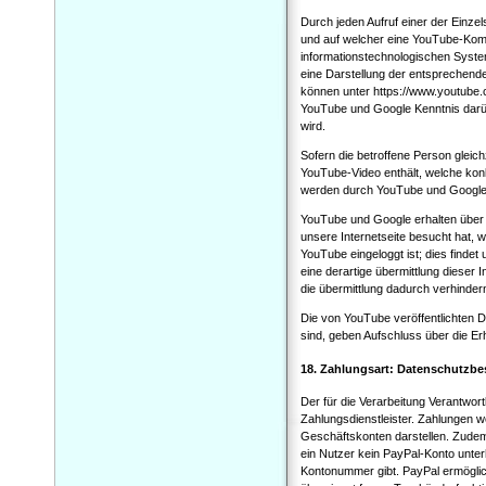
Durch jeden Aufruf einer der Einzels
und auf welcher eine YouTube-Komp
informationstechnologischen Syste
eine Darstellung der entsprechen
können unter https://www.youtube.
YouTube und Google Kenntnis darüb
wird.
Sofern die betroffene Person gleich
YouTube-Video enthält, welche konk
werden durch YouTube und Google 
YouTube und Google erhalten über 
unsere Internetseite besucht hat, w
YouTube eingeloggt ist; dies findet
eine derartige übermittlung dieser
die übermittlung dadurch verhinder
Die von YouTube veröffentlichten D
sind, geben Aufschluss über die 
18. Zahlungsart: Datenschutzbe
Der für die Verarbeitung Verantwort
Zahlungsdienstleister. Zahlungen w
Geschäftskonten darstellen. Zudem 
ein Nutzer kein PayPal-Konto unter
Kontonummer gibt. PayPal ermöglic