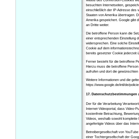
besuchten Internetseiten, gespeic
einschließlich der IP-Adresse des 
Staaten von Amerika übertragen. 
Amerika gespeichert. Google gibt
an Dritte weiter.
Die betroffene Person kann die Setz
einer entsprechenden Einstellung 
widersprechen. Eine solche Einste
Cookie auf dem informationstechn
bereits gesetzter Cookie jederzei
Ferner besteht für die betroffene
Hierzu muss die betroffene Person
aufrufen und dort die gewünschten
Weitere Informationen und die ge
https://www.google.de/intl/de/polic
17. Datenschutzbestimmungen 
Der für die Verarbeitung Verantwort
Internet-Videoportal, dass Video-P
kostenfreie Betrachtung, Bewertung
Videos, weshalb sowohl komplette 
angefertigte Videos über das Intern
Betreibergesellschaft von YouTube
einer Tochtergesellschaft der Goo