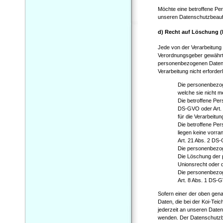
Möchte eine betroffene Per
unseren Datenschutzbeauftr
d) Recht auf Löschung (
Jede von der Verarbeitung
Verordnungsgeber gewährte
personenbezogenen Daten un
Verarbeitung nicht erforderli
Die personenbezog
welche sie nicht m
Die betroffene Pers
DS-GVO oder Art. 
für die Verarbeitun
Die betroffene Pe
liegen keine vorra
Art. 21 Abs. 2 DS
Die personenbezog
Die Löschung der p
Unionsrecht oder d
Die personenbezog
Art. 8 Abs. 1 DS-
Sofern einer der oben gen
Daten, die bei der Koi-Tei
jederzeit an unseren Daten
wenden. Der Datenschutzbea