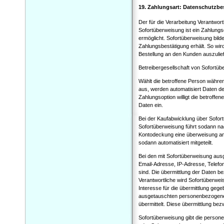
19. Zahlungsart: Datenschutzb
Der für die Verarbeitung Verantwort
Sofortüberweisung ist ein Zahlungs
ermöglicht. Sofortüberweisung bild
Zahlungsbestätigung erhält. So wir
Bestellung an den Kunden auszulief
Betreibergesellschaft von Sofort
Wählt die betroffene Person währe
aus, werden automatisiert Daten de
Zahlungsoption willigt die betroff
Daten ein.
Bei der Kaufabwicklung über Sofort
Sofortüberweisung führt sodann na
Kontodeckung eine überweisung an 
sodann automatisiert mitgeteilt.
Bei den mit Sofortüberweisung au
Email-Adresse, IP-Adresse, Telef
sind. Die übermittlung der Daten b
Verantwortliche wird Sofortüberwe
Interesse für die übermittlung geg
ausgetauschten personenbezogene
übermittelt. Diese übermittlung bez
Sofortüberweisung gibt die perso