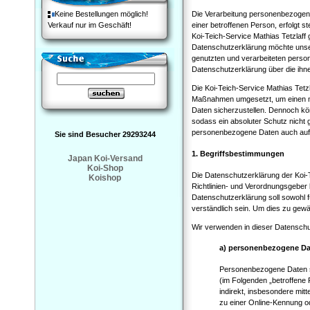
Keine Bestellungen möglich!
Die Verarbeitung personenbezogene
Verkauf nur im Geschäft!
einer betroffenen Person, erfolgt 
Koi-Teich-Service Mathias Tetzlaff
Datenschutzerklärung möchte unser
genutzten und verarbeiteten perso
Datenschutzerklärung über die ihn
Die Koi-Teich-Service Mathias Tetzl
Maßnahmen umgesetzt, um einen mö
Daten sicherzustellen. Dennoch kö
sodass ein absoluter Schutz nicht 
personenbezogene Daten auch auf al
Sie sind Besucher 29293244
1. Begriffsbestimmungen
Japan Koi-Versand
Koi-Shop
Die Datenschutzerklärung der Koi-T
Koishop
Richtlinien- und Verordnungsgebe
Datenschutzerklärung soll sowohl f
verständlich sein. Um dies zu gewäh
Wir verwenden in dieser Datenschut
a) personenbezogene D
Personenbezogene Daten sind
(im Folgenden „betroffene P
indirekt, insbesondere mi
zu einer Online-Kennung 