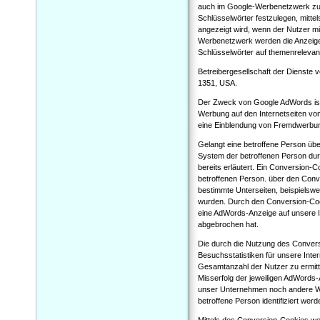
auch im Google-Werbenetzwerk zu 
Schlüsselwörter festzulegen, mitt
angezeigt wird, wenn der Nutzer m
Werbenetzwerk werden die Anzeigen
Schlüsselwörter auf themenrelevante
Betreibergesellschaft der Dienste
1351, USA.
Der Zweck von Google AdWords ist 
Werbung auf den Internetseiten v
eine Einblendung von Fremdwerbung
Gelangt eine betroffene Person übe
System der betroffenen Person du
bereits erläutert. Ein Conversion-Co
betroffenen Person. über den Conve
bestimmte Unterseiten, beispielsw
wurden. Durch den Conversion-Cook
eine AdWords-Anzeige auf unsere In
abgebrochen hat.
Die durch die Nutzung des Conver
Besuchsstatistiken für unsere Inte
Gesamtanzahl der Nutzer zu ermitt
Misserfolg der jeweiligen AdWords
unser Unternehmen noch andere We
betroffene Person identifiziert wer
Mittels des Conversion-Cookies we