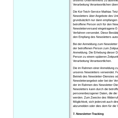
unseres Unternehmens zu abonnier
Verarbeitung Verantwortlichen über
Die Koi-Teich-Service Mathias Tetz
Newsletters über Angebote des Un
grundsätzlich nur dann empfangen w
betroffene Person sich für den News
Newsletterversand eingetragene E-
Verfahren versendet. Diese Bestäti
den Empfang des Newsletters autori
Bei der Anmeldung zum Newsletter 
der betroffenen Person zum Zeitp
Anmeldung. Die Erhebung dieser Da
Person zu einem späteren Zeitpunkt
Verarbeitung Verantwortlichen.
Die im Rahmen einer Anmeldung z
unseres Newsletters verwendet. Fe
Betrieb des Newsletter-Dienstes ode
Newsletterangebot oder bei der Ver
der im Rahmen des Newsletter-Di
Newsletters kann durch die betroff
personenbezogener Daten, die die b
werden. Zum Zwecke des Widerrufs d
Möglichkeit, sich jederzeit auch di
abzumelden oder dies dem für die V
7. Newsletter-Tracking