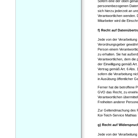
Sofern eine der oben gena
personenbezogenen Daten, d
sich hierzu jederzeit an u
Verantwortlichen wenden. D
Mitarbeiter wird die Einsc
f) Recht auf Datenübertr
Jede von der Verarbeitung
Verordnungsgeber gewährte
Person einem Verantwortlic
zu erhalten. Sie hat auße
Verantwortlichen, dem die 
der Einwilligung gemäß Ar
Vertrag gemäß Art. 6 Abs. 
sofern die Verarbeitung nic
in Ausübung öffentlicher G
Ferner hat die betroffene 
GVO das Recht, zu erwirke
Verantwortlichen übermitte
Freiheiten anderer Persone
Zur Geltendmachung des Re
Koi-Teich-Service Mathias 
g) Recht auf Widerspruc
Jede von der Verarbeitung