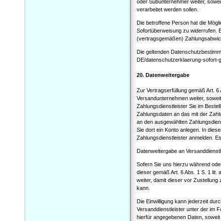
oder Subunternehmer weiter, soweit 
verarbeitet werden sollen.
Die betroffene Person hat die Mög
Sofortüberweisung zu widerrufen. E
(vertragsgemäßen) Zahlungsabwickl
Die geltenden Datenschutzbestimm
DE/datenschutzerklaerung-sofort-
20. Datenweitergabe
Zur Vertragserfüllung gemäß Art. 6 
Versandunternehmen weiter, soweit 
Zahlungsdienstleister Sie im Beste
Zahlungsdaten an das mit der Zahlun
an den ausgewählten Zahlungsdiens
Sie dort ein Konto anlegen. In die
Zahlungsdienstleister anmelden. Es 
Datenweitergabe an Versanddienstl
Sofern Sie uns hierzu während oder 
dieser gemäß Art. 6 Abs. 1 S. 1 l
weiter, damit dieser vor Zustellu
kann.
Die Einwilligung kann jederzeit du
Versanddienstleister unter der im 
hierfür angegebenen Daten, soweit S