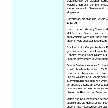
Daten darüber, von welcher Interne
welche Unterseiten der Internetseit
Web-Analyse wird überwiegend zur 
eingesetzt.
Betreibergesellschaft der Google-
1351, USA.
Der für die Verarbeitung Verantwor
Mittels dieses Zusatzes wird die 
anonymisiert, wenn der Zugriff auf
anderen Vertragsstaat des Abkomm
Der Zweck der Google-Analytics-Ko
gewonnenen Daten und Informatione
Reports, welche die Aktivitäten au
unserer Internetseite in Verbindun
Google Analytics setzt ein Cookie
wurde oben bereits erläutert. Mit 
Durch jeden Aufruf einer der Einzels
und auf welcher eine Google-Analyt
informationstechnologischen Syste
veranlasst, Daten zum Zwecke der 
Google Kenntnis über personenbez
dienen, die Herkunft der Besucher
Mittels des Cookies werden persone
ausging und die Häufigkeit der Bes
unserer Internetseiten werden die