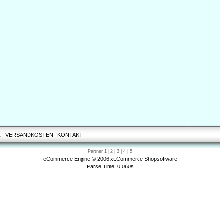
Z
|
VERSANDKOSTEN
|
KONTAKT
Partner
1
|
2
|
3
|
4
|
5
eCommerce Engine © 2006
xt:Commerce Shopsoftware
Parse Time: 0.060s